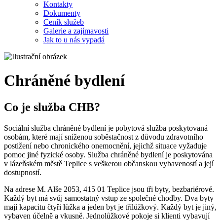
Kontakty
Dokumenty
Ceník služeb
Galerie a zajímavosti
Jak to u nás vypadá
Chráněné bydlení
Co je služba CHB?
Sociální služba chráněné bydlení je pobytová služba poskytovaná
osobám, které mají sníženou soběstačnost z důvodu zdravotního
postižení nebo chronického onemocnění, jejichž situace vyžaduje
pomoc jiné fyzické osoby. Služba chráněné bydlení je poskytována
v lázeňském městě Teplice s veškerou občanskou vybaveností a její
dostupností.
Na adrese M. Alše 2053, 415 01 Teplice jsou tři byty, bezbariérové.
Každý byt má svůj samostatný vstup ze společné chodby. Dva byty
mají kapacitu čtyři lůžka a jeden byt je třílůžkový. Každý byt je jiný,
vybaven účelně a vkusně. Jednolůžkové pokoje si klienti vybavují