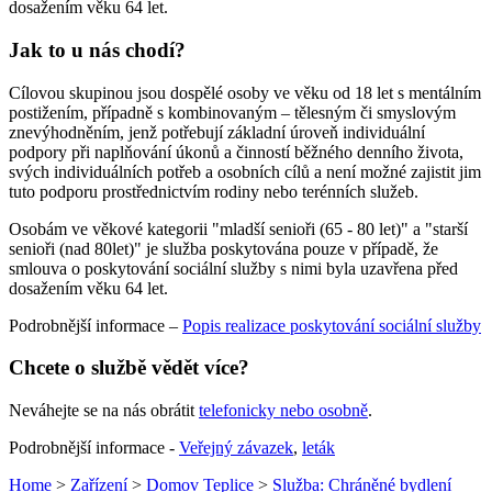
dosažením věku 64 let.
Jak to u nás chodí?
Cílovou skupinou jsou dospělé osoby ve věku od 18 let s mentálním
postižením, případně s kombinovaným – tělesným či smyslovým
znevýhodněním, jenž potřebují základní úroveň individuální
podpory při naplňování úkonů a činností běžného denního života,
svých individuálních potřeb a osobních cílů a není možné zajistit jim
tuto podporu prostřednictvím rodiny nebo terénních služeb.
Osobám ve věkové kategorii "mladší senioři (65 - 80 let)" a "starší
senioři (nad 80let)" je služba poskytována pouze v případě, že
smlouva o poskytování sociální služby s nimi byla uzavřena před
dosažením věku 64 let.
Podrobnější informace –
Popis realizace poskytování sociální služby
Chcete o službě vědět více?
Neváhejte se na nás obrátit
telefonicky nebo osobně
.
Podrobnější informace -
Veřejný závazek
,
leták
Home
>
Zařízení
>
Domov Teplice
>
Služba: Chráněné bydlení