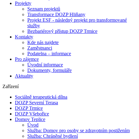
Projekty
Seznam projektů
Transformace DOZP Hliňany
Projekt ESF - následný projekt pro transformované
služby
Bezbariérový přístup DOZP Trmice
Kontakty
Kde nás najdete
Zaměstnanci
Podatelna – informace
Pro zájemce
Úvodní informace
Dokumenty, formuláře
Aktuality
Zařízení
Sociálně terapeutická dílna
DOZP Severní Terasa
DOZP Trmice
DOZP Všebořice
Domov Teplice
Úvod
Služba: Domov pro osoby se zdravotním postižením
Služba: Chráněné bydlení