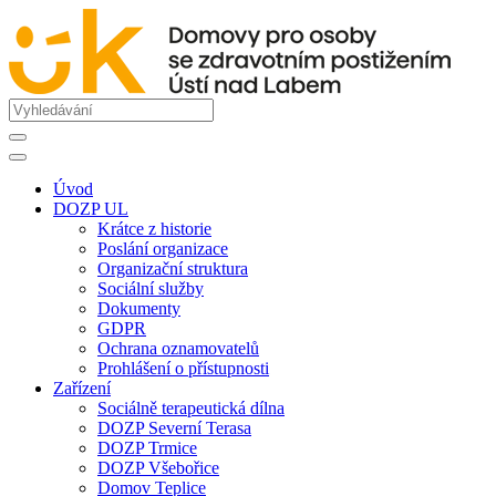
Úvod
DOZP UL
Krátce z historie
Poslání organizace
Organizační struktura
Sociální služby
Dokumenty
GDPR
Ochrana oznamovatelů
Prohlášení o přístupnosti
Zařízení
Sociálně terapeutická dílna
DOZP Severní Terasa
DOZP Trmice
DOZP Všebořice
Domov Teplice