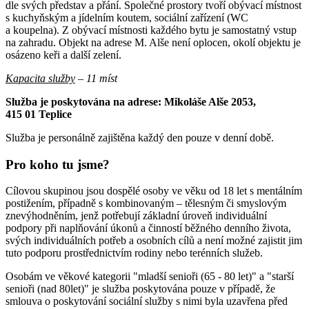
dle svých představ a přání. Společné prostory tvoří obývací místnost
s kuchyňským a jídelním koutem, sociální zařízení (WC
a koupelna). Z obývací místnosti každého bytu je samostatný vstup
na zahradu. Objekt na adrese M. Alše není oplocen, okolí objektu je
osázeno keři a další zelení.
Kapacita služby
– 11 míst
Služba je poskytována na adrese: Mikoláše Alše 2053,
415 01 Teplice
Služba je personálně zajištěna každý den pouze v denní době.
Pro koho tu jsme?
Cílovou skupinou jsou dospělé osoby ve věku od 18 let s mentálním
postižením, případně s kombinovaným – tělesným či smyslovým
znevýhodněním, jenž potřebují základní úroveň individuální
podpory při naplňování úkonů a činností běžného denního života,
svých individuálních potřeb a osobních cílů a není možné zajistit jim
tuto podporu prostřednictvím rodiny nebo terénních služeb.
Osobám ve věkové kategorii "mladší senioři (65 - 80 let)" a "starší
senioři (nad 80let)" je služba poskytována pouze v případě, že
smlouva o poskytování sociální služby s nimi byla uzavřena před