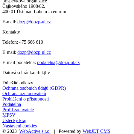
příspěvková organizace
Čajkovského 1908/82,
400 01 Ústí nad Labem - centrum
E-mail:
dozp@dozp-ul.cz
Kontakty
Telefon: 475 666 610
E-mail:
dozp@dozp-ul.cz
E-mail-podatelna:
podatelna@dozp-ul.cz
Datová schránka: rbtkjhv
Důležité odkazy
Ochrana osobních údajů (GDPR)
Ochrana oznamovatelů
Prohlášení o přístupnosti
Podatelna
Profil zadavatele
MPSV
Ústecký kraj
Nastavení cookies
© 2023
WebActive s.r.o.
| Powered by
WebJET CMS