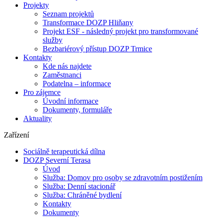
Projekty
Seznam projektů
Transformace DOZP Hliňany
Projekt ESF - následný projekt pro transformované
služby
Bezbariérový přístup DOZP Trmice
Kontakty
Kde nás najdete
Zaměstnanci
Podatelna – informace
Pro zájemce
Úvodní informace
Dokumenty, formuláře
Aktuality
Zařízení
Sociálně terapeutická dílna
DOZP Severní Terasa
Úvod
Služba: Domov pro osoby se zdravotním postižením
Služba: Denní stacionář
Služba: Chráněné bydlení
Kontakty
Dokumenty