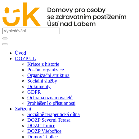
Úvod
DOZP UL
Krátce z historie
Poslání organizace
Organizační struktura
Sociální služby
Dokumenty
GDPR
Ochrana oznamovatelů
Prohlášení o přístupnosti
Zařízení
Sociálně terapeutická dílna
DOZP Severní Terasa
DOZP Trmice
DOZP Všebořice
Domov Teplice