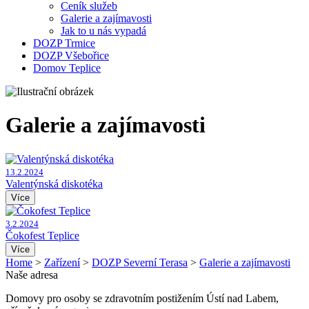
Ceník služeb
Galerie a zajímavosti
Jak to u nás vypadá
DOZP Trmice
DOZP Všebořice
Domov Teplice
Galerie a zajímavosti
13.2.2024
Valentýnská diskotéka
Více
3.2.2024
Čokofest Teplice
Více
Home
>
Zařízení
>
DOZP Severní Terasa
>
Galerie a zajímavosti
Naše adresa
Domovy pro osoby se zdravotním postižením Ústí nad Labem,